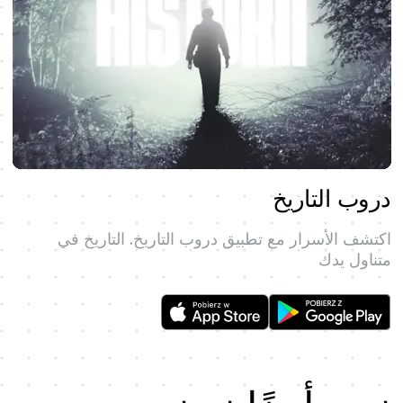
دروب التاريخ
اكتشف الأسرار مع تطبيق دروب التاريخ. التاريخ في
متناول يدك