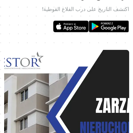
اكتشف التاريخ على درب القلاع القوطية!